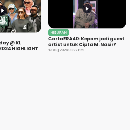
HIBURAN
CartaERA40: Kepom jadi guest
day @ KL
artist untuk Cipta M. Nasir?
2024 HIGHLIGHT
13 Aug 2024 03:27 PM