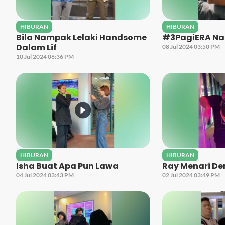
HIBURAN
HIBURAN
Bila Nampak Lelaki Handsome
#3PagiERA Na
Dalam Lif
08 Jul 2024 03:50 PM
10 Jul 2024 06:36 PM
HIBURAN
HIBURAN
Isha Buat Apa Pun Lawa
Ray Menari De
04 Jul 2024 03:43 PM
02 Jul 2024 03:49 PM