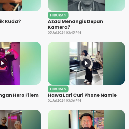
HIBURAN
ik Kuda?
Azad Menangis Depan
Kamera?
05 Jul 2024 03:45 PM
HIBURAN
ngan Hero Filem
Hawa Lari Curi Phone Namie
01 Jul 2024 03:36 PM