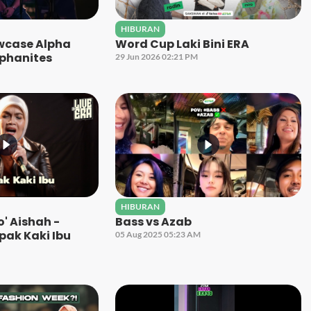
HIBURAN
owcase Alpha
Word Cup Laki Bini ERA
lphanites
29 Jun 2026 02:21 PM
HIBURAN
' Aishah -
Bass vs Azab
pak Kaki Ibu
05 Aug 2025 05:23 AM