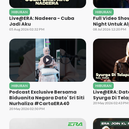
HIBURAN
HIBURAN
Live@ERA: Nadeera - Cuba
Full Video Sh
Jadi Aku
Night Untuk A
05 Aug 2026 02:32 PM
08 Jul 2026 12:20 PM
HIBURAN
HIBURAN
Podcast Exclusive Bersama
Live@ERA: Dato
Biduanita Negara Dato' Sri Siti
Syurga Di Tela
Nurhaliza #CartaERA40
20 May 2026 02:43 PM
20 May 2026 02:50 PM