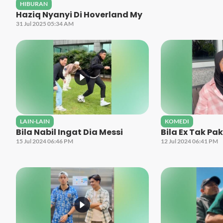
HIBURAN
Haziq Nyanyi Di Hoverland My
31 Jul 2025 05:34 AM
LAIN-LAIN
KOMEDI
Bila Nabil Ingat Dia Messi
Bila Ex Tak Pa
15 Jul 2024 06:46 PM
12 Jul 2024 06:41 PM