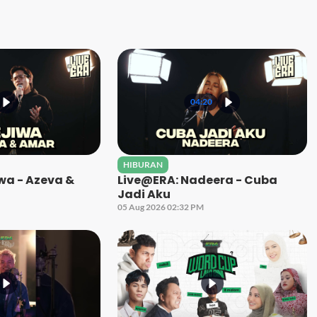
04:20
HIBURAN
wa - Azeva &
Live@ERA: Nadeera - Cuba
Jadi Aku
05 Aug 2026 02:32 PM