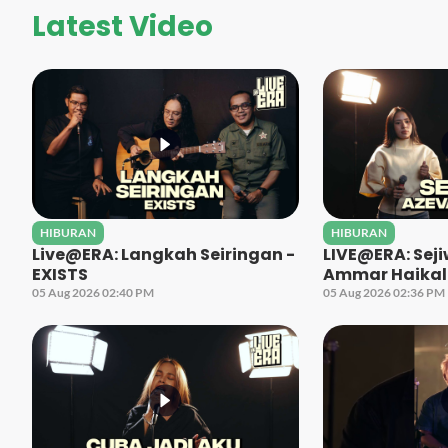
Latest Video
HIBURAN
HIBURAN
Live@ERA: Langkah Seiringan -
LIVE@ERA: Seji
EXISTS
Ammar Haikal
05 Aug 2026 02:40 PM
05 Aug 2026 02:36 PM