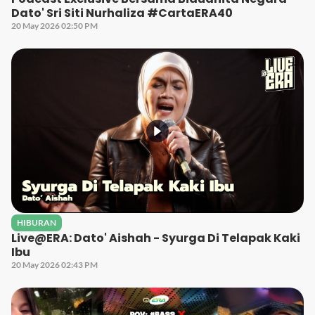
Dato' Sri Siti Nurhaliza #CartaERA40
20 May 2026 02:50 PM
HIBURAN
Live@ERA: Dato' Aishah - Syurga Di Telapak Kaki
Ibu
20 May 2026 02:43 PM