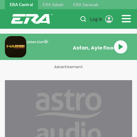
Skip to main content
ERA Central
ERA Sabah
ERA Sarawak
Log in
Listen Live
hran Hasbi Rabbi
Advertisement