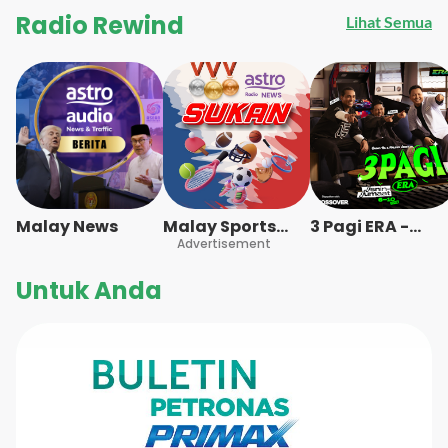
Radio Rewind
Lihat Semua
Malay News
Malay Sports
3 Pagi ERA -
News
Advertisement
Radio Station
[BM]
Untuk Anda