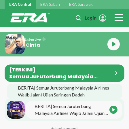
Skip to main content
ERA Central
ERA Sabah
ERA Sarawak
Log in
Listen Live
Syam Risalah Cinta
[TERKINI]
Semua Juruterbang Malaysia
Airlines Wajib Jalani Ujian Saringan
BERITA| Semua Juruterbang Malaysia Airlines
Dadah
Wajib Jalani Ujian Saringan Dadah
BERITA| Semua Juruterbang
Malaysia Airlines Wajib Jalani Ujian
Saringan Dadah
Advertisement