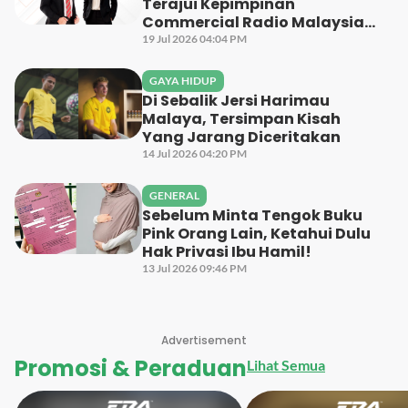
Terajui Kepimpinan
Commercial Radio Malaysia
Bagi Penggal 2026-2028
19 Jul 2026 04:04 PM
GAYA HIDUP
Di Sebalik Jersi Harimau
Malaya, Tersimpan Kisah
Yang Jarang Diceritakan
14 Jul 2026 04:20 PM
GENERAL
Sebelum Minta Tengok Buku
Pink Orang Lain, Ketahui Dulu
Hak Privasi Ibu Hamil!
13 Jul 2026 09:46 PM
Advertisement
Promosi & Peraduan
Lihat Semua