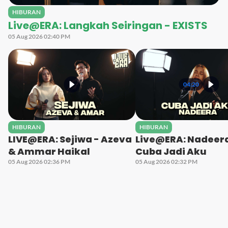
HIBURAN
Live@ERA: Langkah Seiringan - EXISTS
05 Aug 2026 02:40 PM
04:20
HIBURAN
HIBURAN
LIVE@ERA: Sejiwa - Azeva
Live@ERA: Nadeera
& Ammar Haikal
Cuba Jadi Aku
05 Aug 2026 02:36 PM
05 Aug 2026 02:32 PM