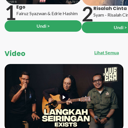
1
2
Ego
Risalah Cinta
Fairuz Syazwan & Edrie Hashim
Syam - Risalah Ci
Undi >
Undi >
Video
Lihat Semua