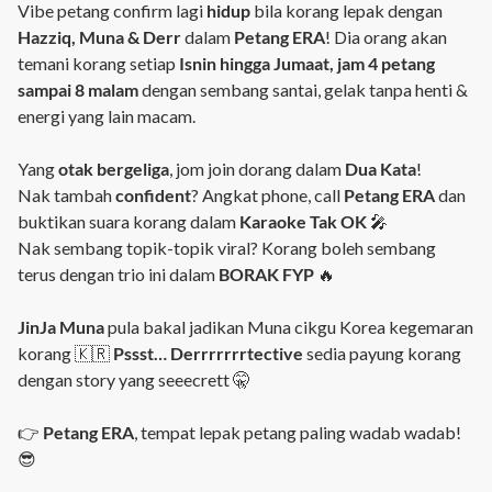
Vibe petang confirm lagi
hidup
bila korang lepak dengan
Hazziq, Muna & Derr
dalam
Petang ERA
! Dia orang akan
temani korang setiap
Isnin hingga Jumaat, jam 4 petang
sampai 8 malam
dengan sembang santai, gelak tanpa henti &
energi yang lain macam.
Yang
otak bergeliga
, jom join dorang dalam
Dua Kata
!
Nak tambah
confident
? Angkat phone, call
Petang ERA
dan
buktikan suara korang dalam
Karaoke Tak OK
🎤
Nak sembang topik-topik viral? Korang boleh sembang
terus dengan trio ini dalam
BORAK FYP
🔥
JinJa Muna
pula bakal jadikan Muna cikgu Korea kegemaran
korang 🇰🇷
Pssst… Derrrrrrrtective
sedia payung korang
dengan story yang seeecrett 🤫
👉
Petang ERA
, tempat lepak petang paling wadab wadab!
😎