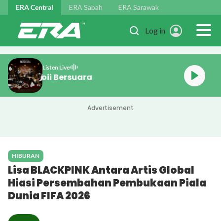
Skip to main content
ERA Central
ERA Sabah
ERA Sarawak
Log in
Listen Live
iacks, Yonnyboii Bersuara
Advertisement
HIBURAN
Lisa BLACKPINK Antara Artis Global
Hiasi Persembahan Pembukaan Piala
Dunia FIFA 2026