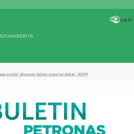
Log in
RADUAN
BERITA
'vape zombi' diumum dalam masa terdekat - KKM
 Gila Bayang