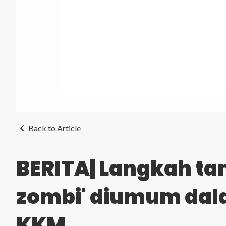
Back to Article
BERITA| Langkah tan
zombi' diumum dal
KKM