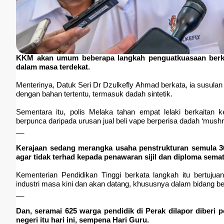
KKM akan umum beberapa langkah penguatkuasaan berka
dalam masa terdekat.
Menterinya, Datuk Seri Dr Dzulkefly Ahmad berkata, ia susul
dengan bahan tertentu, termasuk dadah sintetik.
Sementara itu, polis Melaka tahan empat lelaki berkaitan
berpunca daripada urusan jual beli vape berperisa dadah ‘mush
__
Kerajaan sedang merangka usaha penstrukturan semula 36
agar tidak terhad kepada penawaran sijil dan diploma sema
Kementerian Pendidikan Tinggi berkata langkah itu bertuj
industri masa kini dan akan datang, khususnya dalam bidang ber
__
Dan, seramai 625 warga pendidik di Perak dilapor diberi 
negeri itu hari ini, sempena Hari Guru.