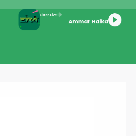
Listen Live
Ammar Haikal Gi