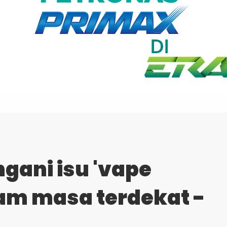
gani isu 'vape
am masa terdekat -