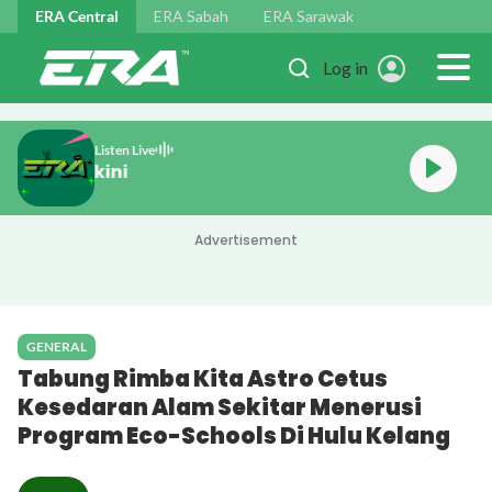
Skip to main content
ERA Central
ERA Sabah
ERA Sarawak
Log in
Listen Live
Muzik Hit Terkini
Advertisement
GENERAL
Tabung Rimba Kita Astro Cetus
Kesedaran Alam Sekitar Menerusi
Program Eco-Schools Di Hulu Kelang