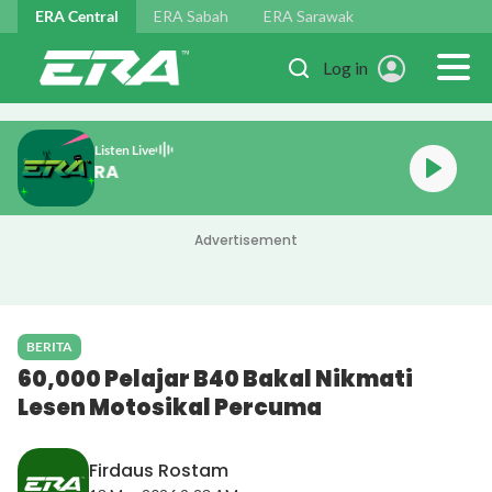
Skip to main content
ERA Central
ERA Sabah
ERA Sarawak
Log in
Listen Live
MALAM CHILL ERA
Advertisement
BERITA
60,000 Pelajar B40 Bakal Nikmati
Lesen Motosikal Percuma
Firdaus Rostam